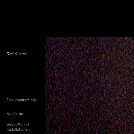
Ralf Küster
Dokumentarfilme
Kurzfilme
Video/Sound-
Installation
en